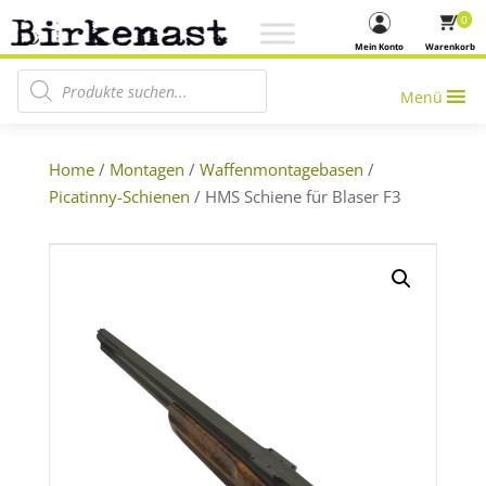
0
Mein Konto
Warenkorb
Products search
Menü
Home
/
Montagen
/
Waffenmontagebasen
/
Picatinny-Schienen
/ HMS Schiene für Blaser F3