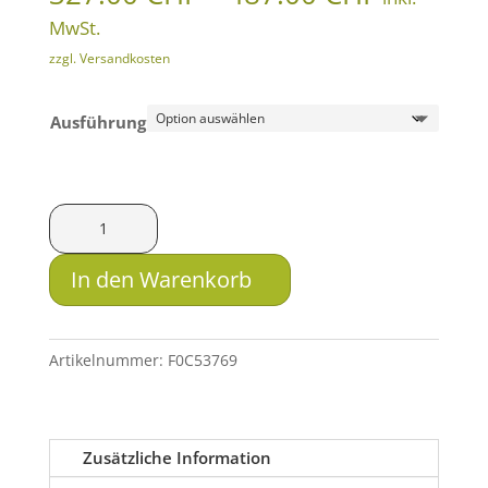
327.00 
MwSt.
bis
zzgl. Versandkosten
487.00 
Ausführung
HMS
Schiene
für
In den Warenkorb
Blaser
F3
Menge
Artikelnummer:
F0C53769
Zusätzliche Information