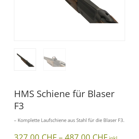
HMS Schiene für Blaser
F3
– Komplette Laufschiene aus Stahl für die Blaser F3.
Preissp
327.00
CHF
–
487.00
CHF
inkl.