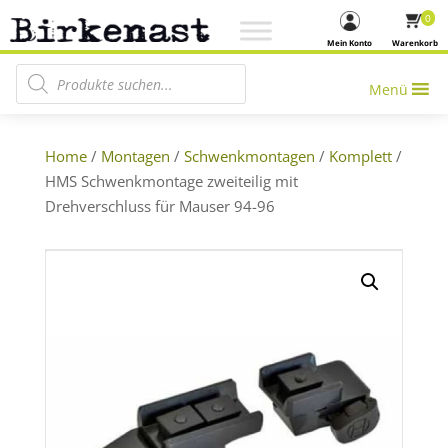
0
Mein Konto
Warenkorb
Products search
Menü
Home
/
Montagen
/
Schwenkmontagen
/
Komplett
/
HMS Schwenkmontage zweiteilig mit
Drehverschluss für Mauser 94-96