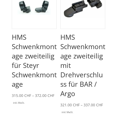
HMS
HMS
Schwenkmont
Schwenkmont
age zweiteilig
age zweiteilig
für Steyr
mit
Schwenkmont
Drehverschlu
age
ss für BAR /
Argo
Preisspanne:
315.00
CHF
–
372.00
CHF
315.00 CHF
inkl. MwSt.
Preissp
321.00
CHF
–
337.00
CHF
bis
321.00 
inkl. MwSt.
372.00 CHF