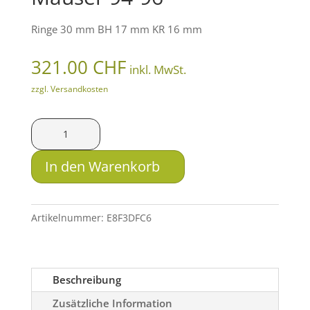
Ringe 30 mm BH 17 mm KR 16 mm
321.00
CHF
inkl. MwSt.
zzgl. Versandkosten
HMS
Schwenkmontage
zweiteilig
In den Warenkorb
mit
Drehverschluss
für
Artikelnummer:
E8F3DFC6
Mauser
94-
96
Beschreibung
Menge
Zusätzliche Information