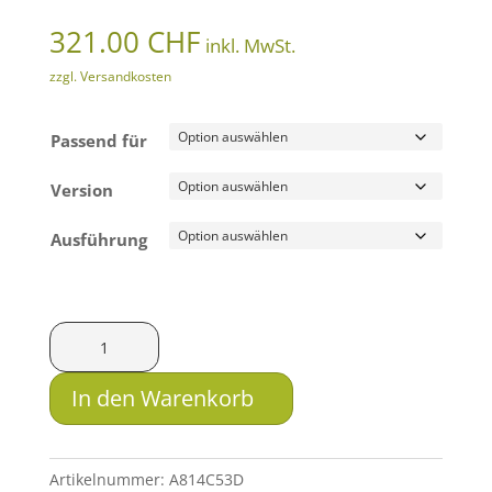
321.00
CHF
inkl. MwSt.
zzgl. Versandkosten
Passend für
Version
Ausführung
HMS
Schwenkmontage
zweiteilig
In den Warenkorb
mit
Drehverschluss
für
Artikelnummer:
A814C53D