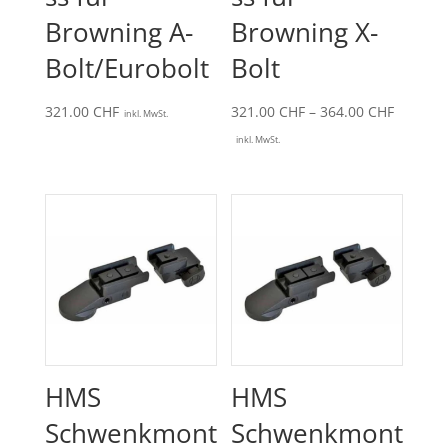
Browning A-
Browning X-
Bolt/Eurobolt
Bolt
Preissp
321.00
CHF
321.00
CHF
–
364.00
CHF
inkl. MwSt.
321.00 
inkl. MwSt.
bis
364.00 
HMS
HMS
Schwenkmont
Schwenkmont