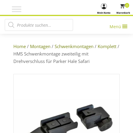
0
Mein Konto
Warenkorb
Products search
Menü
Home
/
Montagen
/
Schwenkmontagen
/
Komplett
/
HMS Schwenkmontage zweiteilig mit
Drehverschluss für Parker Hale Safari