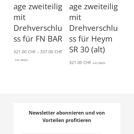
age zweiteilig
age zweiteilig
mit
mit
Drehverschlu
Drehverschlu
ss für FN BAR
ss für Heym
SR 30 (alt)
Preisspanne:
321.00
CHF
–
337.00
CHF
321.00 CHF
inkl. MwSt.
321.00
CHF
inkl. MwSt.
bis
337.00 CHF
Newsletter abonnieren und von
Vorteilen profitieren