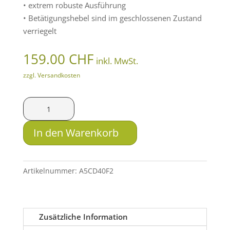
• extrem robuste Ausführung
• Betätigungshebel sind im geschlossenen Zustand
verriegelt
159.00
CHF
inkl. MwSt.
zzgl. Versandkosten
HMS
Tactics
Festmontage
In den Warenkorb
für
Weaver
Picatinny
Artikelnummer:
A5CD40F2
-
Aimpoint
Micro
Zusätzliche Information
Menge