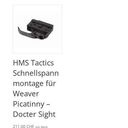
HMS Tactics
Schnellspann
montage für
Weaver
Picatinny –
Docter Sight
211.00
CHF
inkl. MwSt.