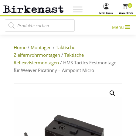
0
Mein Konto
Warenkorb
Products search
Menü
Home
/
Montagen
/
Taktische
Zielfernrohrmontagen
/
Taktische
Reflexvisiermontagen
/ HMS Tactics Festmontage
für Weaver Picatinny – Aimpoint Micro