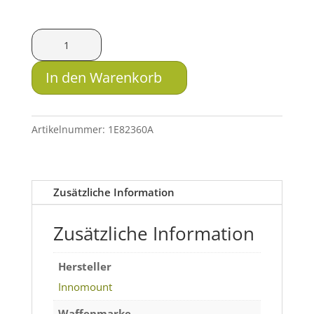
Innomount
Adapter
mit
In den Warenkorb
Universalschnittstelle
Menge
Artikelnummer:
1E82360A
Zusätzliche Information
Zusätzliche Information
Hersteller
Innomount
Waffenmarke