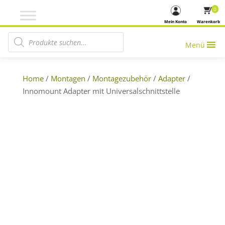
0
Mein Konto
Warenkorb
Products search
Menü
Home
/
Montagen
/
Montagezubehör
/
Adapter
/
Innomount Adapter mit Universalschnittstelle