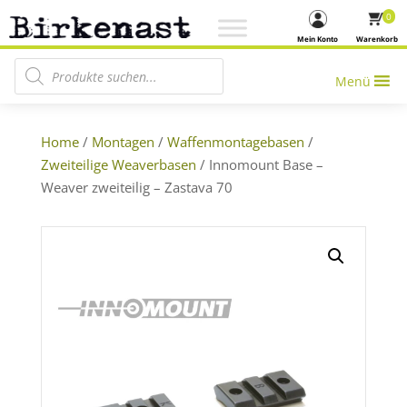
0
Mein Konto
Warenkorb
Products search
Menü
Home
/
Montagen
/
Waffenmontagebasen
/
Zweiteilige Weaverbasen
/ Innomount Base –
Weaver zweiteilig – Zastava 70