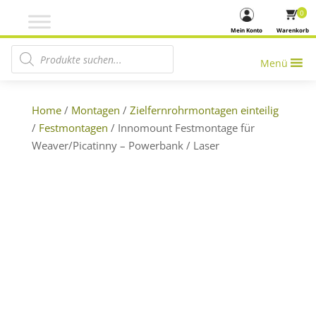
0
Mein Konto
Warenkorb
Products search
Menü
Home
/
Montagen
/
Zielfernrohrmontagen einteilig
/
Festmontagen
/ Innomount Festmontage für
Weaver/Picatinny – Powerbank / Laser