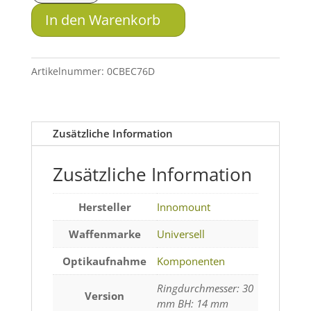
für
In den Warenkorb
Weaver/Picatinny
-
Powerbank
Artikelnummer:
0CBEC76D
/
Laser
Menge
Zusätzliche Information
Zusätzliche Information
Hersteller
Innomount
Waffenmarke
Universell
Optikaufnahme
Komponenten
Ringdurchmesser: 30
Version
mm BH: 14 mm