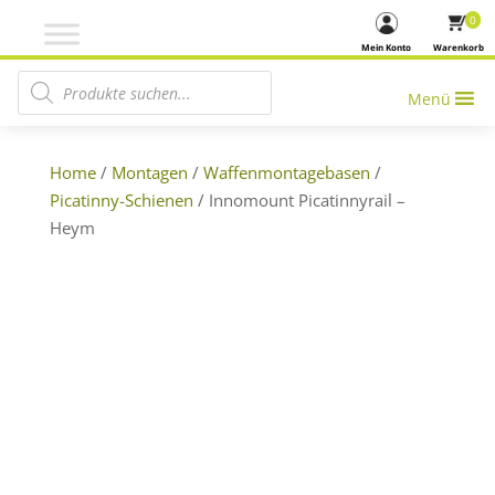
0
Mein Konto
Warenkorb
Products search
Menü
Home
/
Montagen
/
Waffenmontagebasen
/
Picatinny-Schienen
/ Innomount Picatinnyrail –
Heym