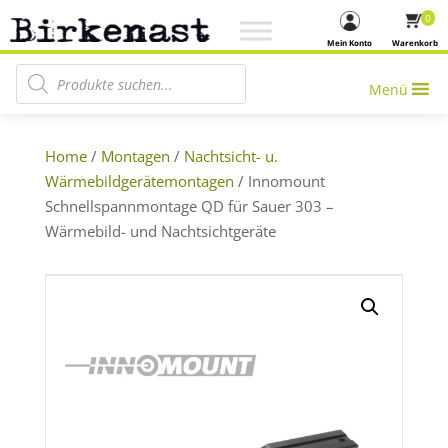
0
Mein Konto
Warenkorb
Products search
Menü
Home
/
Montagen
/
Nachtsicht- u.
Wärmebildgerätemontagen
/ Innomount
Schnellspannmontage QD für Sauer 303 –
Wärmebild- und Nachtsichtgeräte