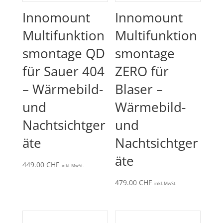
Innomount
Innomount
Multifunktion
Multifunktion
smontage QD
smontage
für Sauer 404
ZERO für
– Wärmebild-
Blaser –
und
Wärmebild-
Nachtsichtger
und
äte
Nachtsichtger
äte
449.00
CHF
inkl. MwSt.
479.00
CHF
inkl. MwSt.