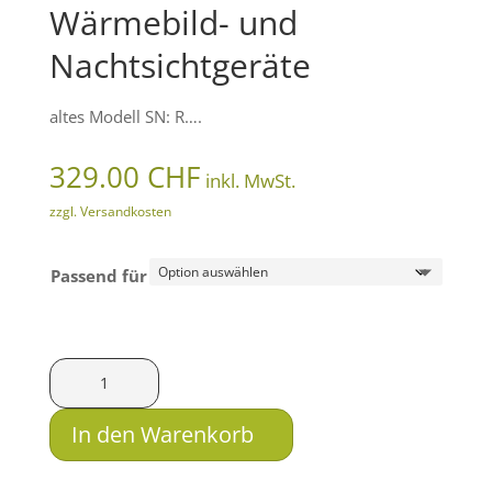
Wärmebild- und
Nachtsichtgeräte
altes Modell SN: R….
329.00
CHF
inkl. MwSt.
zzgl. Versandkosten
Passend für
Innomount
Schnellspannmontage
QD
In den Warenkorb
für
Sauer