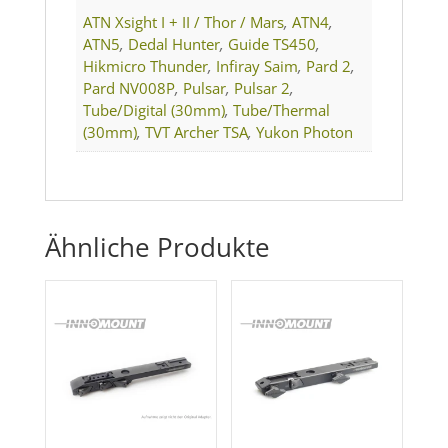
ATN Xsight I + II / Thor / Mars
,
ATN4
,
ATN5
,
Dedal Hunter
,
Guide TS450
,
Hikmicro Thunder
,
Infiray Saim
,
Pard 2
,
Pard NV008P
,
Pulsar
,
Pulsar 2
,
Tube/Digital (30mm)
,
Tube/Thermal
(30mm)
,
TVT Archer TSA
,
Yukon Photon
Ähnliche Produkte