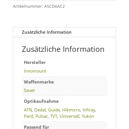
303
Artikelnummer:
A5CDAAC2
-
Wärmebild-
und
Zusätzliche Information
Nachtsichtgeräte
Menge
Zusätzliche Information
Hersteller
Innomount
Waffenmarke
Sauer
Optikaufnahme
ATN
,
Dedal
,
Guide
,
Hikmicro
,
Infiray
,
Pard
,
Pulsar
,
TVT
,
Universell
,
Yukon
Passend für