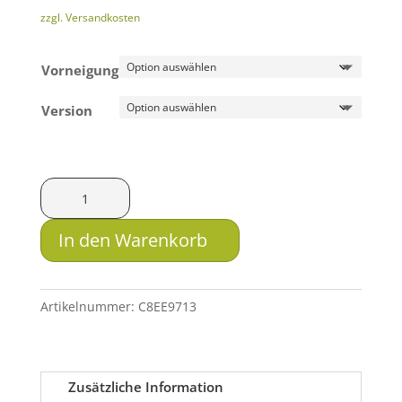
zzgl. Versandkosten
Vorneigung
Version
Innomount
Schnellspannmontage
QD
In den Warenkorb
für
Weaver/Picatinny
-
Artikelnummer:
C8EE9713
Zielfernrohre
mit
Ringmontage
Zusätzliche Information
Menge