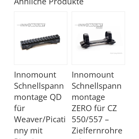
Ähnliche Produkte
Innomount
Innomount
Schnellspann
Schnellspann
montage QD
montage
für
ZERO für CZ
Weaver/Picati
550/557 –
nny mit
Zielfernrohre