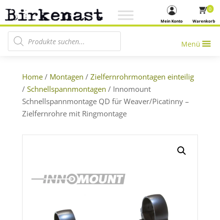
0
Mein Konto
Warenkorb
Products search
Menü
Home
/
Montagen
/
Zielfernrohrmontagen einteilig
/
Schnellspannmontagen
/ Innomount
Schnellspannmontage QD für Weaver/Picatinny –
Zielfernrohre mit Ringmontage