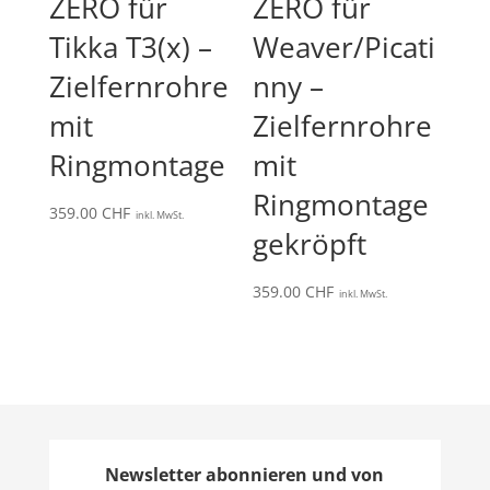
ZERO für
ZERO für
Tikka T3(x) –
Weaver/Picati
Zielfernrohre
nny –
mit
Zielfernrohre
Ringmontage
mit
Ringmontage
359.00
CHF
inkl. MwSt.
gekröpft
359.00
CHF
inkl. MwSt.
Newsletter abonnieren und von