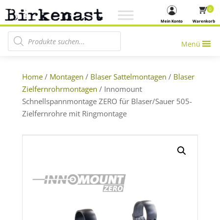
0
Mein Konto
Warenkorb
Products search
Menü
Home
/
Montagen
/
Blaser Sattelmontagen
/
Blaser
Zielfernrohrmontagen
/ Innomount
Schnellspannmontage ZERO für Blaser/Sauer 505-
Zielfernrohre mit Ringmontage