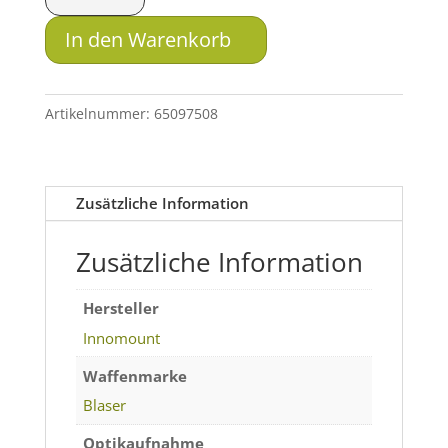
Schnellspannmontage
ZERO
In den Warenkorb
für
Blaser/Sauer
505-
Artikelnummer:
65097508
Zielfernrohre
mit
Ringmontage
Zusätzliche Information
Menge
Zusätzliche Information
Hersteller
Innomount
Waffenmarke
Blaser
Optikaufnahme