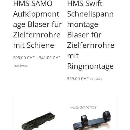
HMS SAMO
HMS Swift
Aufkippmont
Schnellspann
age Blaser für
montage
Zielfernrohre
Blaser für
mit Schiene
Zielfernrohre
mit
Preisspanne:
298.00
CHF
–
341.00
CHF
Ringmontage
298.00 CHF
inkl. MwSt.
bis
329.00
CHF
341.00 CHF
inkl. MwSt.