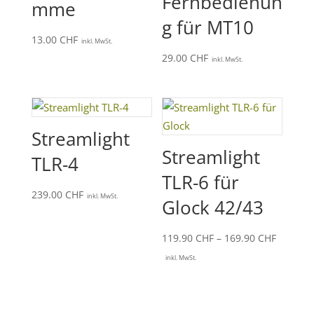
Fernbedienun
mme
g für MT10
13.00
CHF
inkl. MwSt.
29.00
CHF
inkl. MwSt.
Streamlight
Streamlight
TLR-4
TLR-6 für
239.00
CHF
inkl. MwSt.
Glock 42/43
Preissp
119.90
CHF
–
169.90
CHF
119.90 
inkl. MwSt.
bis
169.90 