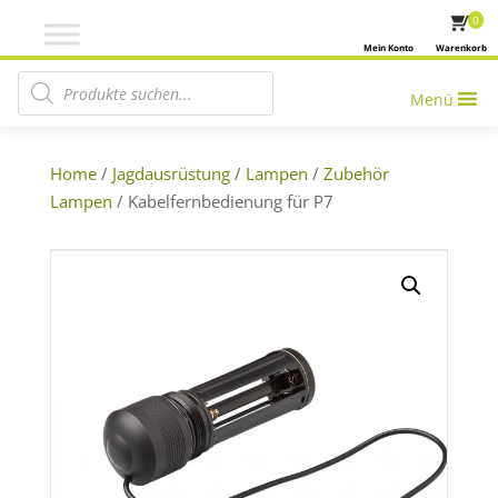
0
Mein Konto
Warenkorb
Products search
Menü
Home
/
Jagdausrüstung
/
Lampen
/
Zubehör
Lampen
/ Kabelfernbedienung für P7