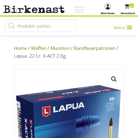
0
Mein Konto
Warenkorb
Products search
Menü
Home
/
Waffen
/
Munition
/
Randfeuerpatronen
/
Lapua .22 l.r. X-ACT 2.6g