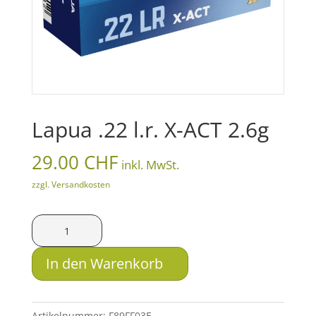
Lapua .22 l.r. X-ACT 2.6g
29.00
CHF
inkl. MwSt.
zzgl. Versandkosten
Lapua
.22
l.r.
In den Warenkorb
X-
ACT
2.6g
Artikelnummer:
F89FF03E