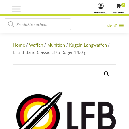
0
Mein Konto
Warenkorb
Products search
Menü
Home
/
Waffen
/
Munition
/
Kugeln Langwaffen
/
LFB 3 Band Classic .375 Ruger 14.0 g