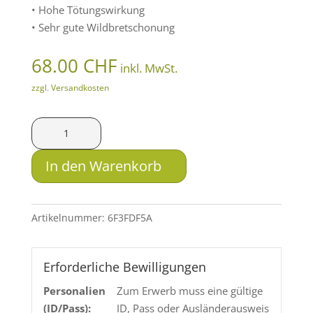
• Hohe Tötungswirkung
• Sehr gute Wildbretschonung
68.00
CHF
inkl. MwSt.
zzgl. Versandkosten
LFB
3
Band
In den Warenkorb
Classic
.375
Ruger
Artikelnummer:
6F3FDF5A
14.0
g
Menge
Erforderliche Bewilligungen
Personalien
Zum Erwerb muss eine gültige
(ID/Pass):
ID, Pass oder Ausländerausweis