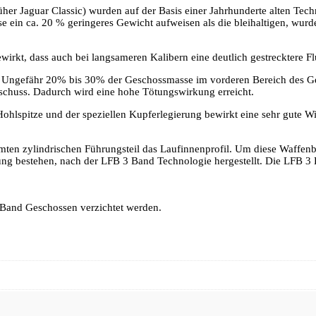
 Jaguar Classic) wurden auf der Basis einer Jahrhunderte alten Techno
e ein ca. 20 % geringeres Gewicht aufweisen als die bleihaltigen, wur
irkt, dass auch bei langsameren Kalibern eine deutlich gestrecktere Fl
gefähr 20% bis 30% der Geschossmasse im vorderen Bereich des Gescho
schuss. Dadurch wird eine hohe Tötungswirkung erreicht.
hlspitze und der speziellen Kupferlegierung bewirkt eine sehr gute W
ten zylindrischen Führungsteil das Laufinnenprofil. Um diese Waffenb
erung bestehen, nach der LFB 3 Band Technologie hergestellt. Die LFB
 Band Geschossen verzichtet werden.