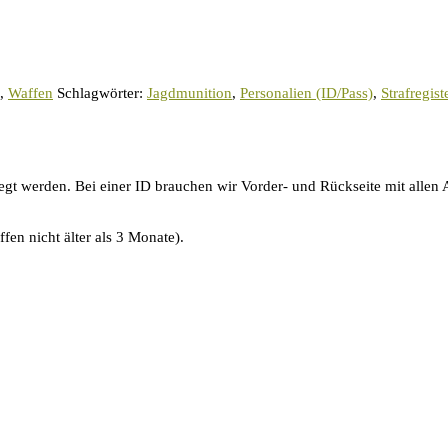
,
Waffen
Schlagwörter:
Jagdmunition
,
Personalien (ID/Pass)
,
Strafregis
gt werden. Bei einer ID brauchen wir Vorder- und Rückseite mit allen 
fen nicht älter als 3 Monate).