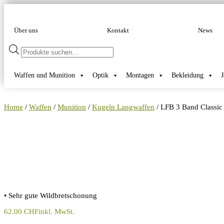
Über uns
Kontakt
News
Products
search
Waffen und Munition
Optik
Montagen
Bekleidung
Home
/
Waffen
/
Munition
/
Kugeln Langwaffen
/ LFB 3 Band Classic
• Sehr gute Wildbretschonung
62.00
CHF
inkl. MwSt.