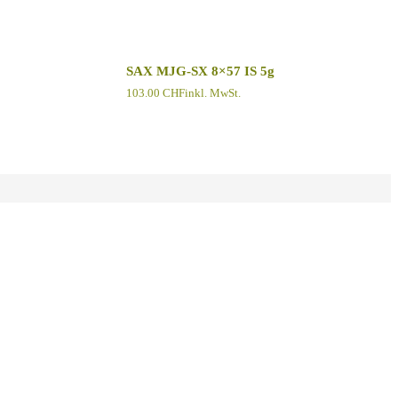
SAX MJG-SX 8×57 IS 5g
103.00
CHF
inkl. MwSt.