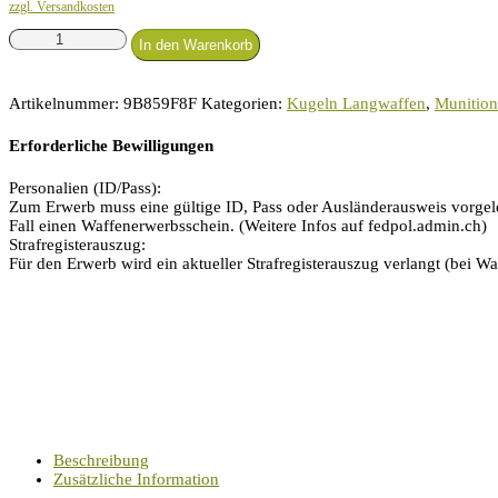
zzgl. Versandkosten
LFB
In den Warenkorb
3
Band
Classic
Artikelnummer:
9B859F8F
Kategorien:
Kugeln Langwaffen
,
Munition
9.3x74
R
Erforderliche Bewilligungen
12.2g
Menge
Personalien (ID/Pass):
Zum Erwerb muss eine gültige ID, Pass oder Ausländerausweis vorgele
Fall einen Waffenerwerbsschein. (Weitere Infos auf fedpol.admin.ch)
Strafregisterauszug:
Für den Erwerb wird ein aktueller Strafregisterauszug verlangt (bei Waf
Beschreibung
Zusätzliche Information