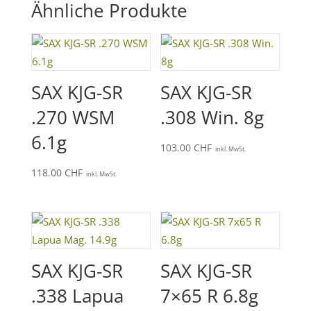
Ähnliche Produkte
SAX KJG-SR
SAX KJG-SR
.270 WSM
.308 Win. 8g
6.1g
103.00
CHF
inkl. MwSt.
118.00
CHF
inkl. MwSt.
SAX KJG-SR
SAX KJG-SR
.338 Lapua
7×65 R 6.8g