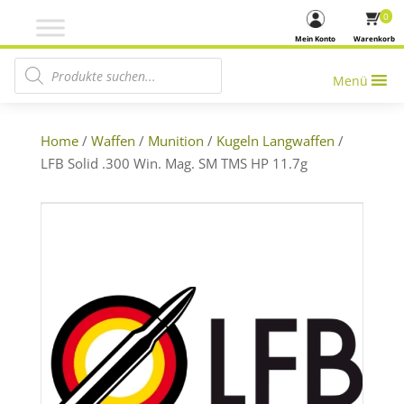
0
Mein Konto
Warenkorb
Products search
Menü
Home
/
Waffen
/
Munition
/
Kugeln Langwaffen
/
LFB Solid .300 Win. Mag. SM TMS HP 11.7g