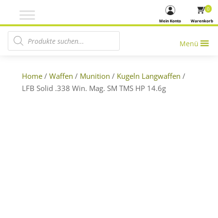
0
Mein Konto
Warenkorb
Products search
Menü
Home
/
Waffen
/
Munition
/
Kugeln Langwaffen
/
LFB Solid .338 Win. Mag. SM TMS HP 14.6g