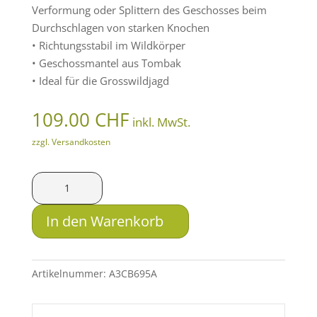
Verformung oder Splittern des Geschosses beim
Durchschlagen von starken Knochen
• Richtungsstabil im Wildkörper
• Geschossmantel aus Tombak
• Ideal für die Grosswildjagd
109.00
CHF
inkl. MwSt.
zzgl. Versandkosten
LFB
Solid
.375
In den Warenkorb
Flanged
Mag.
NE
Artikelnummer:
A3CB695A
SM
VMR