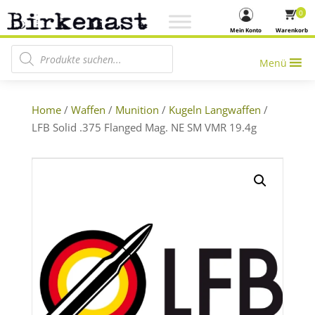
0
Mein Konto
Warenkorb
Products search
Menü
Home
/
Waffen
/
Munition
/
Kugeln Langwaffen
/
LFB Solid .375 Flanged Mag. NE SM VMR 19.4g