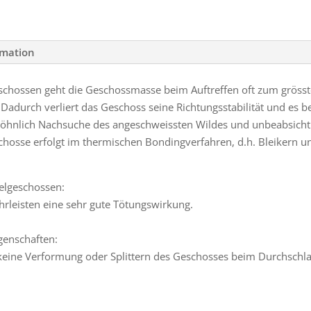
rmation
ossen geht die Geschossmasse beim Auftreffen oft zum grössten 
Dadurch verliert das Geschoss seine Richtungsstabilität und es be
ewöhnlich Nachsuche des angeschweissten Wildes und unbeabsichtig
chosse erfolgt im thermischen Bondingverfahren, d.h. Bleikern
elgeschossen:
rleisten eine sehr gute Tötungswirkung.
genschaften:
 – keine Verformung oder Splittern des Geschosses beim Durchsch