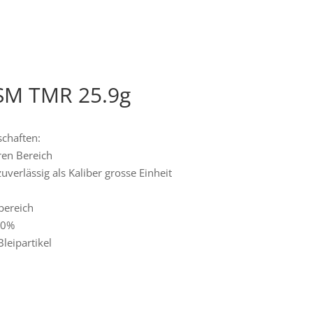
y SM TMR 25.9g
schaften:
ren Bereich
uverlässig als Kaliber grosse Einheit
bereich
00%
leipartikel