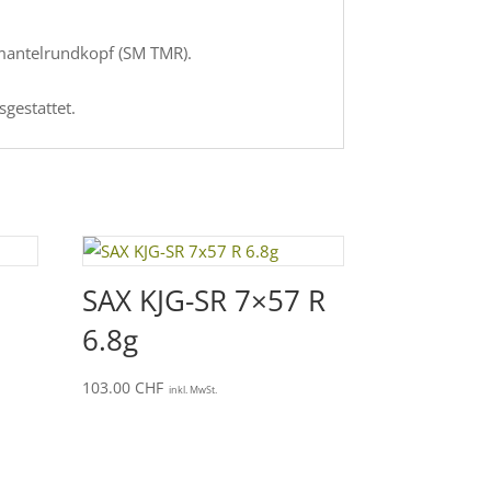
lmantelrundkopf (SM TMR).
gestattet.
SAX KJG-SR 7×57 R
6.8g
103.00
CHF
inkl. MwSt.