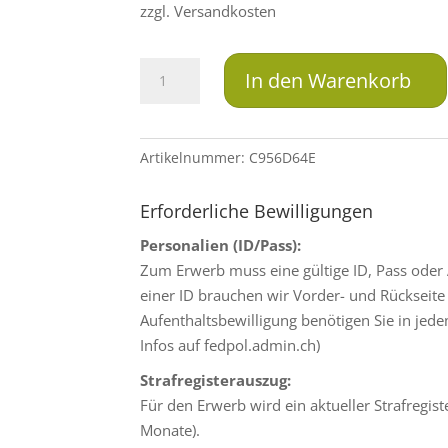
zzgl. Versandkosten
LFB
In den Warenkorb
Solid
.404
Jeffery
Artikelnummer:
C956D64E
SM
TMR
Erforderliche Bewilligungen
25.9g
Menge
Personalien (ID/Pass):
Zum Erwerb muss eine gültige ID, Pass oder
einer ID brauchen wir Vorder- und Rückseite 
Aufenthaltsbewilligung benötigen Sie in jed
Infos auf fedpol.admin.ch)
Strafregisterauszug:
Für den Erwerb wird ein aktueller Strafregist
Monate).