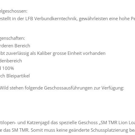
elgeschossen:
stellt in der LFB Verbundkerntechnik, gewährleisten eine hohe 
genschaften:
rderen Bereich
bt zuverlässig als Kaliber grosse Einheit vorhanden
denbereich
nd 100%
ch Bleipartikel
Wild stehen folgende Geschossausführungen zur Verfügung:
ntilopen- und Katzenjagd das spezielle Geschoss „SM TMR Lion Loa
ie das SM TMR. Somit muss keine geänderte Schussplatzierung be