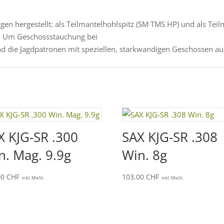
en hergestellt: als Teilmantelhohlspitz (SM TMS HP) und als Tei
e. Um Geschossstauchung bei
nd die Jagdpatronen mit speziellen, starkwandigen Geschossen aus
X KJG-SR .300
SAX KJG-SR .308
n. Mag. 9.9g
Win. 8g
00
CHF
103.00
CHF
inkl. MwSt.
inkl. MwSt.