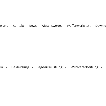
er uns
Kontakt
News
Wissenswertes
Waffenwerkstatt
Downlo
en
Bekleidung
Jagdausrüstung
Wildverarbeitung