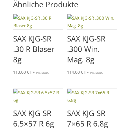
Ähnliche Produkte
SAX KJG-SR
SAX KJG-SR
.30 R Blaser
.300 Win.
8g
Mag. 8g
113.00
CHF
114.00
CHF
inkl. MwSt.
inkl. MwSt.
SAX KJG-SR
SAX KJG-SR
6.5×57 R 6g
7×65 R 6.8g