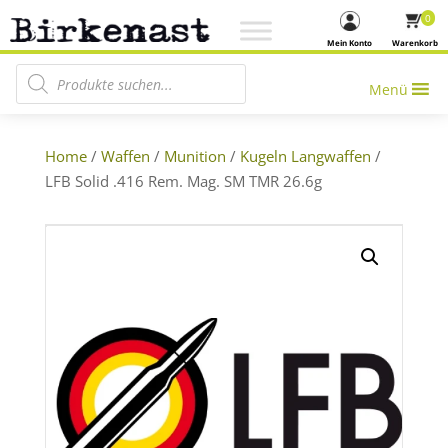
0
Mein Konto
Warenkorb
Products search
Menü
Home
/
Waffen
/
Munition
/
Kugeln Langwaffen
/
LFB Solid .416 Rem. Mag. SM TMR 26.6g