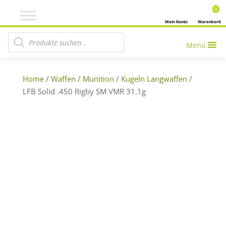
0
Mein Konto
Warenkorb
Products search
Menü
Home
/
Waffen
/
Munition
/
Kugeln Langwaffen
/
LFB Solid .450 Rigby SM VMR 31.1g