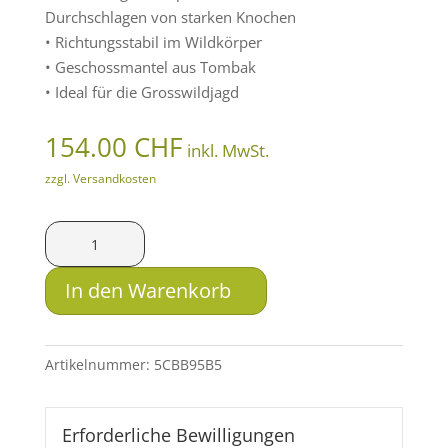
Durchschlagen von starken Knochen
• Richtungsstabil im Wildkörper
• Geschossmantel aus Tombak
• Ideal für die Grosswildjagd
154.00
CHF
inkl. MwSt.
zzgl. Versandkosten
LFB
Solid
.450
In den Warenkorb
Rigby
SM
VMR
Artikelnummer:
5CBB95B5
31.1g
Menge
Erforderliche Bewilligungen