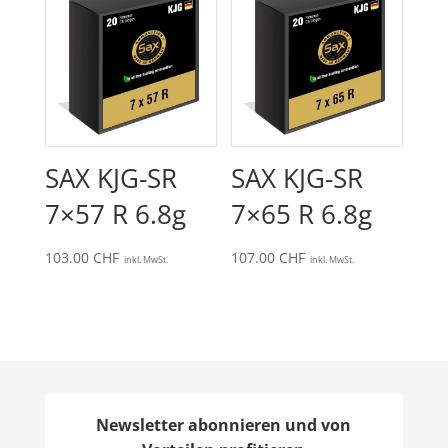
SAX KJG-SR
SAX KJG-SR
7×57 R 6.8g
7×65 R 6.8g
103.00
CHF
107.00
CHF
inkl. MwSt.
inkl. MwSt.
Newsletter abonnieren und von