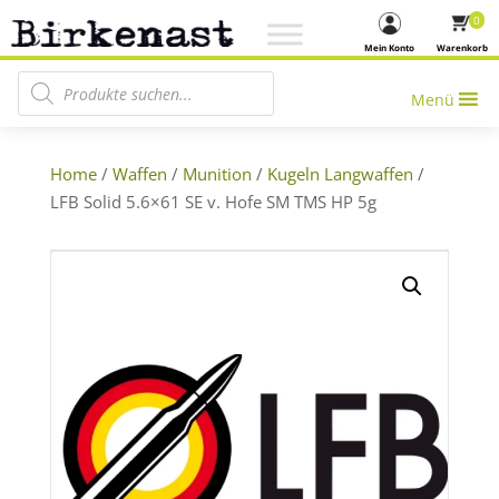
0
Mein Konto
Warenkorb
Products search
Menü
Home
/
Waffen
/
Munition
/
Kugeln Langwaffen
/
LFB Solid 5.6×61 SE v. Hofe SM TMS HP 5g