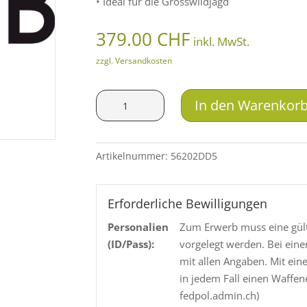
• Ideal für die Grosswildjagd
379.00
CHF
inkl. MwSt.
zzgl. Versandkosten
LFB
In den Warenkor
Solid
.600
NE
Artikelnummer:
56202DD5
SM
VMR
58.3g
Erforderliche Bewilligungen
Menge
Personalien
Zum Erwerb muss eine gült
(ID/Pass):
vorgelegt werden. Bei eine
mit allen Angaben. Mit ein
in jedem Fall einen Waffen
fedpol.admin.ch)