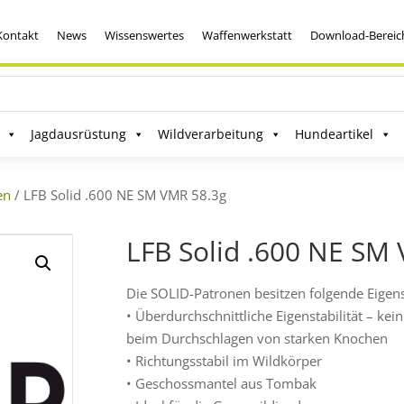
Kontakt
News
Wissenswertes
Waffenwerkstatt
Download-Bereic
Jagdausrüstung
Wildverarbeitung
Hundeartikel
en
/ LFB Solid .600 NE SM VMR 58.3g
LFB Solid .600 NE SM
Die SOLID-Patronen besitzen folgende Eigen
• Überdurchschnittliche Eigenstabilität – ke
beim Durchschlagen von starken Knochen
• Richtungsstabil im Wildkörper
• Geschossmantel aus Tombak