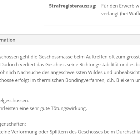
Strafregisterauszug:
Für den Erwerb wi
verlangt (bei Waff
rmation
ossen geht die Geschossmasse beim Auftreffen oft zum grössten 
Dadurch verliert das Geschoss seine Richtungsstabilität und es be
ewöhnlich Nachsuche des angeschweissten Wildes und unbeabsichtig
chosse erfolgt im thermischen Bondingverfahren, d.h. Bleikern
elgeschossen:
rleisten eine sehr gute Tötungswirkung.
genschaften:
 – keine Verformung oder Splittern des Geschosses beim Durchsch