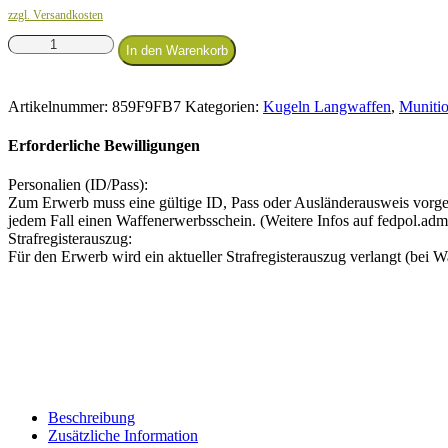
zzgl. Versandkosten
LFB
In den Warenkorb
Sport
Long
Range
Artikelnummer:
859F9FB7
Kategorien:
Kugeln Langwaffen
,
Muniti
.308
Win.
Erforderliche Bewilligungen
9g
Menge
Personalien (ID/Pass):
Zum Erwerb muss eine gültige ID, Pass oder Ausländerausweis vorgel
jedem Fall einen Waffenerwerbsschein. (Weitere Infos auf fedpol.adm
Strafregisterauszug:
Für den Erwerb wird ein aktueller Strafregisterauszug verlangt (bei Wa
Beschreibung
Zusätzliche Information