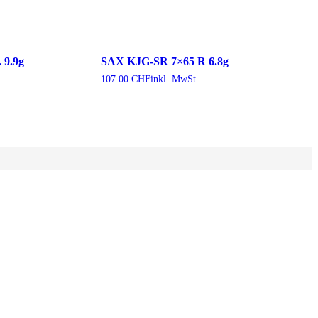
 9.9g
SAX KJG-SR 7×65 R 6.8g
107.00
CHF
inkl. MwSt.