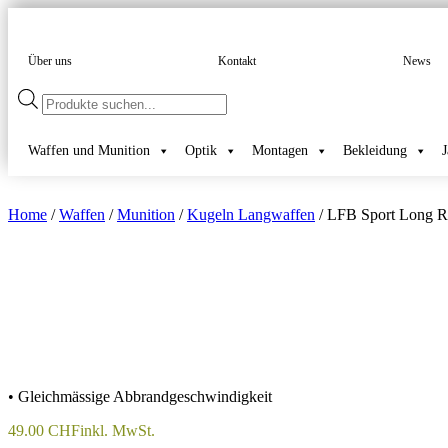
Über uns
Kontakt
News
Products
search
Waffen und Munition
Optik
Montagen
Bekleidung
Home
/
Waffen
/
Munition
/
Kugeln Langwaffen
/ LFB Sport Long R
• Gleichmässige Abbrandgeschwindigkeit
49.00
CHF
inkl. MwSt.