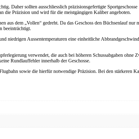
tig. Daher sollten ausschliesslich präzisionsgefertigte Sportgeschos
ie Präzision und wird für die meistgängigen Kaliber angeboten.
aus dem „Vollen“ gedreht. Da das Geschoss den Büchsenlauf nur mit 
 beeinträchtigt.
 und niedrigen Aussentemperaturen eine einheitliche Abbrandgeschwind
Kupferlegierung verwendet, die auch bei höheren Schussabgaben ohne 
ine Rundlauffehler innerhalb der Geschosse.
 Flugbahn sowie die hierfür notwendige Präzision. Bei den stärkeren Kal