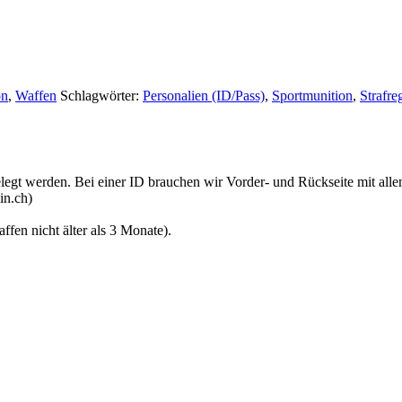
on
,
Waffen
Schlagwörter:
Personalien (ID/Pass)
,
Sportmunition
,
Strafre
egt werden. Bei einer ID brauchen wir Vorder- und Rückseite mit alle
in.ch)
ffen nicht älter als 3 Monate).