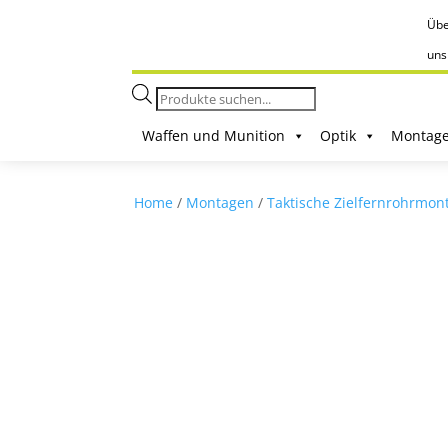
Übe
uns
Products
search
Waffen und Munition
Optik
Montag
Home
/
Montagen
/
Taktische Zielfernrohrmon