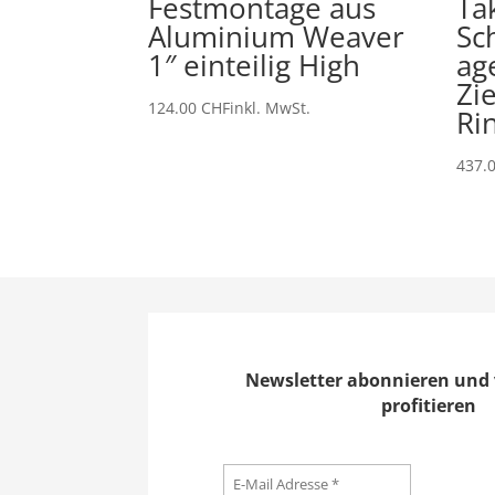
Festmontage aus
Ta
Aluminium Weaver
Sc
1″ einteilig High
age
Zi
124.00
CHF
inkl. MwSt.
Ri
437.
Newsletter abonnieren und 
profitieren