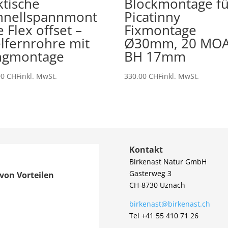
ktische
Blockmontage fü
hnellspannmont
Picatinny
 Flex offset –
Fixmontage
elfernrohre mit
Ø30mm, 20 MOA
ngmontage
BH 17mm
00
CHF
inkl. MwSt.
330.00
CHF
inkl. MwSt.
Kontakt
Birkenast Natur GmbH
Gasterweg 3
von Vorteilen
CH-8730 Uznach
birkenast@birkenast.ch
Tel +41 55 410 71 26