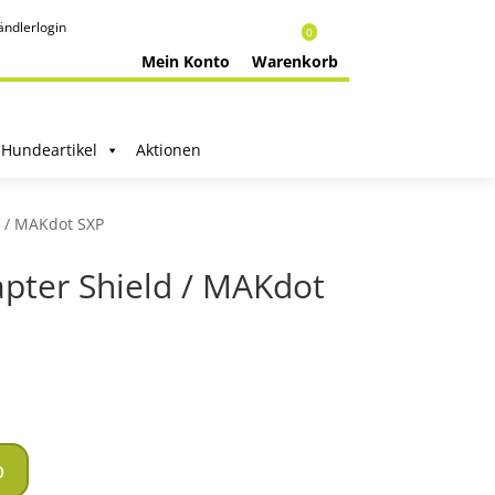
ndlerlogin
0
Mein Konto
Warenkorb
Hundeartikel
Aktionen
d / MAKdot SXP
apter Shield / MAKdot
b