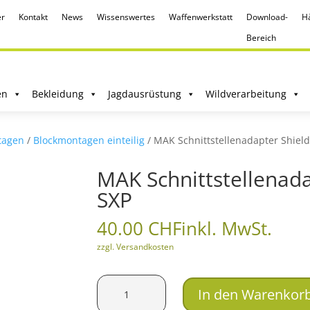
r
Kontakt
News
Wissenswertes
Waffenwerkstatt
Download-
Hä
Bereich
en
Bekleidung
Jagdausrüstung
Wildverarbeitung
tagen
/
Blockmontagen einteilig
/ MAK Schnittstellenadapter Shiel
MAK Schnittstellenad
SXP
40.00
CHF
inkl. MwSt.
zzgl. Versandkosten
MAK
In den Warenkor
Schnittstellenadapter