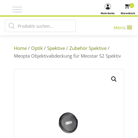
0
Mein Konto
Warenkorb
Products search
Menü
Home
/
Optik
/
Spektive
/
Zubehör Spektive
/
Meopta Objektivabdeckung für Meostar S2 Spektiv