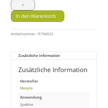
Meopta
Objektivabdeckung
für
In den Warenkorb
Meostar
S2
Spektiv
Artikelnummer:
7E794D23
Menge
Zusätzliche Information
Zusätzliche Information
Hersteller
Meopta
Anwendung
Spektive