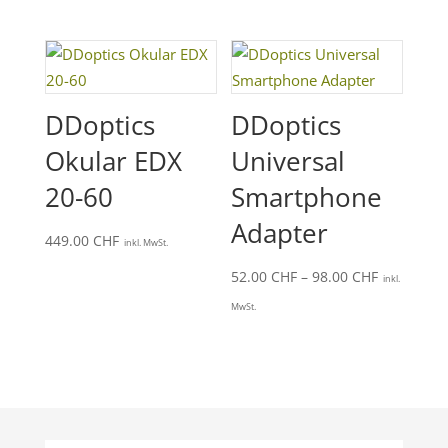
DDoptics
DDoptics
Okular EDX
Universal
20-60
Smartphone
Adapter
449.00
CHF
inkl. MwSt.
Preisspan
52.00
CHF
–
98.00
CHF
inkl.
52.00 CHF
MwSt.
bis
98.00 CHF