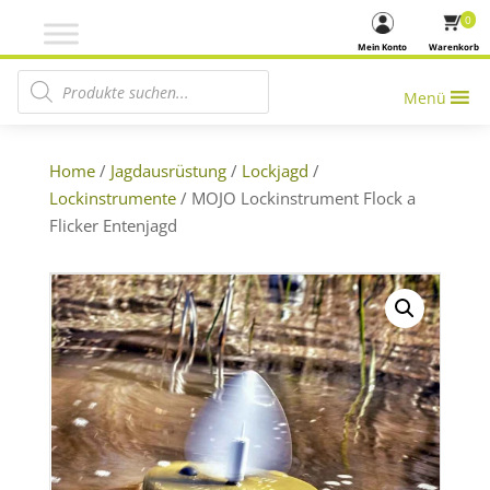
0
Mein Konto
Warenkorb
Products search
Menü
Home
/
Jagdausrüstung
/
Lockjagd
/
Lockinstrumente
/ MOJO Lockinstrument Flock a
Flicker Entenjagd