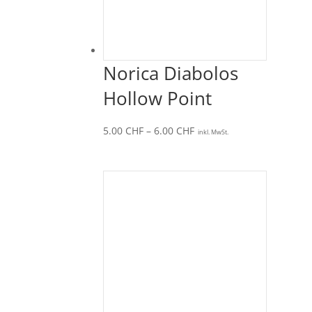
Norica Diabolos
Hollow Point
Preisspanne:
5.00
CHF
–
6.00
CHF
inkl. MwSt.
5.00 CHF
bis
6.00 CHF