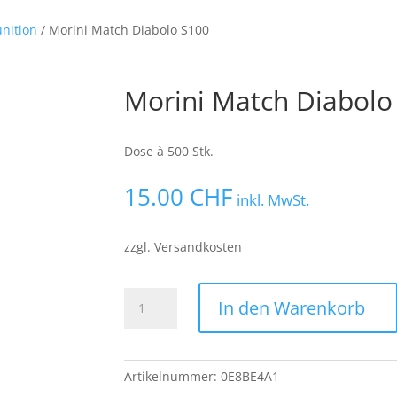
nition
/ Morini Match Diabolo S100
Morini Match Diabolo
Dose à 500 Stk.
15.00
CHF
inkl. MwSt.
zzgl. Versandkosten
Morini
In den Warenkorb
Match
Diabolo
S100
Artikelnummer:
0E8BE4A1
Menge