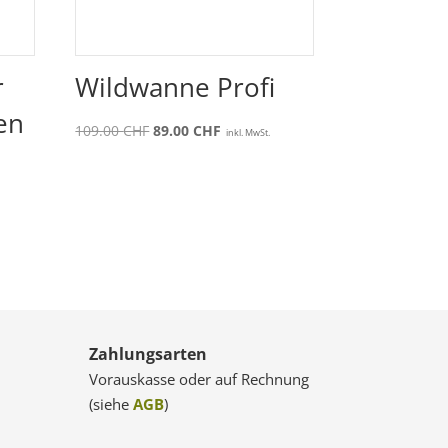
r
Wildwanne Profi
en
Ursprünglicher
Aktueller
109.00
CHF
89.00
CHF
inkl. MwSt.
Preis
Preis
war:
ist:
109.00 CHF
89.00 CHF.
Zahlungsarten
Vorauskasse oder auf Rechnung
(siehe
AGB
)