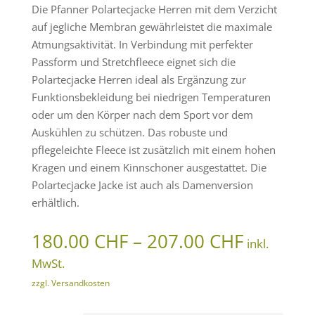
Die Pfanner Polartecjacke Herren mit dem Verzicht
auf jegliche Membran gewährleistet die maximale
Atmungsaktivität. In Verbindung mit perfekter
Passform und Stretchfleece eignet sich die
Polartecjacke Herren ideal als Ergänzung zur
Funktionsbekleidung bei niedrigen Temperaturen
oder um den Körper nach dem Sport vor dem
Auskühlen zu schützen. Das robuste und
pflegeleichte Fleece ist zusätzlich mit einem hohen
Kragen und einem Kinnschoner ausgestattet. Die
Polartecjacke Jacke ist auch als Damenversion
erhältlich.
Preissp
180.00
CHF
–
207.00
CHF
inkl.
180.00 
MwSt.
bis
zzgl. Versandkosten
207.00 