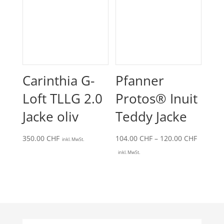
Carinthia G-
Pfanner
Loft TLLG 2.0
Protos® Inuit
Jacke oliv
Teddy Jacke
Preissp
350.00
CHF
104.00
CHF
–
120.00
CHF
inkl. MwSt.
104.00 
inkl. MwSt.
bis
120.00 