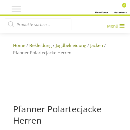
0
Mein Konto
Warenkorb
Products search
Menü
Home
/
Bekleidung
/
Jagdbekleidung
/
Jacken
/
Pfanner Polartecjacke Herren
Pfanner Polartecjacke
Herren