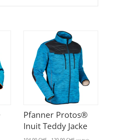
®
Pfanner Protos®
Inuit Teddy Jacke
panne:
Preisspanne:
104.00
CHF
–
120.00
CHF