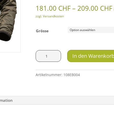
181.00
CHF
–
209.00
CHF
zzgl. Versandkosten
Grösse
Pfanner
In den Warenkor
Protos®
Thermojacke
Menge
Artikelnummer:
108EB004
rmation