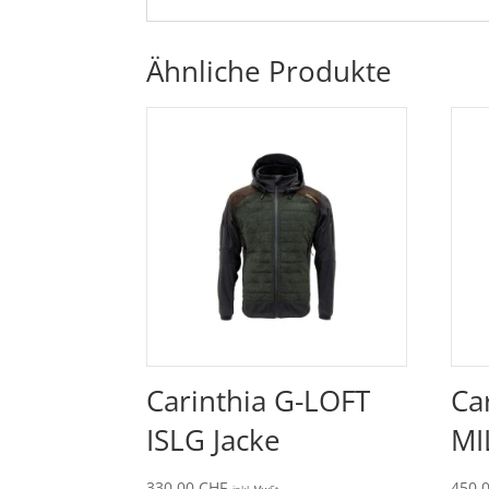
Ähnliche Produkte
Carinthia G-LOFT
Ca
ISLG Jacke
MI
330.00
CHF
450.