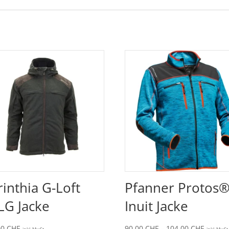
rinthia G-Loft
Pfanner Protos
LG Jacke
Inuit Jacke
Preiss
00
CHF
90.00
CHF
–
104.00
CHF