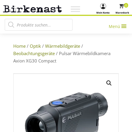
0
Mein Konto
Warenkorb
Products search
Menü
Home
/
Optik
/
Wärmebildgeräte
/
Beobachtungsgeräte
/ Pulsar Wärmebildkamera
Axion XG30 Compact