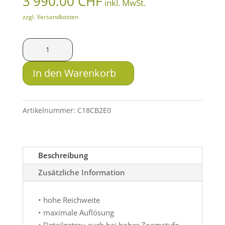
3'990.00
CHF
inkl. MwSt.
zzgl. Versandkosten
Pulsar
Wärmebildkamera
Telos
In den Warenkorb
XL50
Menge
Artikelnummer:
C18CB2E0
Beschreibung
Zusätzliche Information
• hohe Reichweite
• maximale Auflösung
• Detailgetreu auch bei hoher Zoomstufe