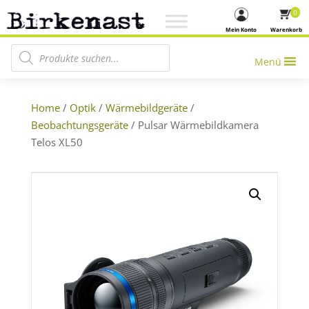
0
Mein Konto
Warenkorb
Products search
Menü
Home
/
Optik
/
Wärmebildgeräte
/
Beobachtungsgeräte
/ Pulsar Wärmebildkamera
Telos XL50