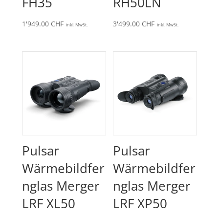
FH35
RH50LN
1'949.00
CHF
3'499.00
CHF
inkl. MwSt.
inkl. MwSt.
Pulsar
Pulsar
Wärmebildfer
Wärmebildfer
nglas Merger
nglas Merger
LRF XL50
LRF XP50