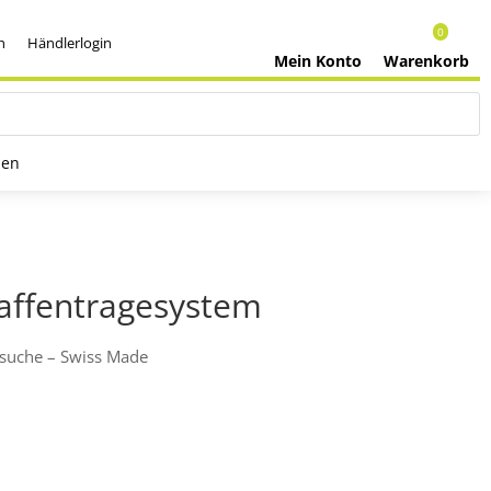
0
h
Händlerlogin
Mein Konto
Warenkorb
nen
ffentragesystem
hsuche – Swiss Made