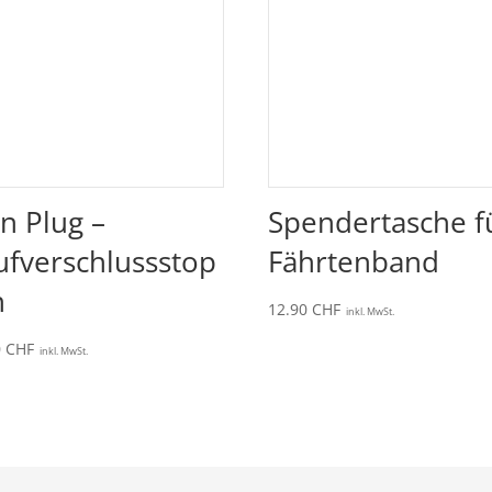
n Plug –
Spendertasche f
ufverschlussstop
Fährtenband
n
12.90
CHF
inkl. MwSt.
0
CHF
inkl. MwSt.