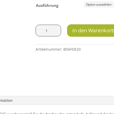
Ausführung
REINEKE
In den Warenkor
Nachsuchewaffentragesystem
Menge
Artikelnummer:
BD6FDE20
rmation
EKE wurde speziell für die Nachsuche entwickelt. Aufgrund der 