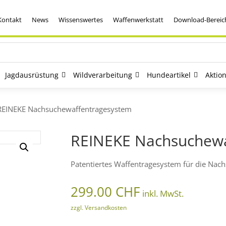
Kontakt
News
Wissenswertes
Waffenwerkstatt
Download-Bereic
Jagdausrüstung
Wildverarbeitung
Hundeartikel
Aktio
REINEKE Nachsuchewaffentragesystem
REINEKE Nachsuchewa
Patentiertes Waffentragesystem für die Nac
299.00
CHF
inkl. MwSt.
zzgl. Versandkosten