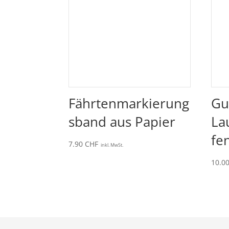
Fährtenmarkierung
Gu
sband aus Papier
La
fe
7.90
CHF
inkl. MwSt.
10.0