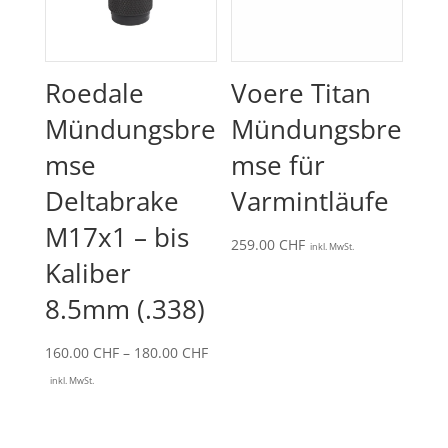
Roedale
Voere Titan
Mündungsbre
Mündungsbre
mse
mse für
Deltabrake
Varmintläufe
M17x1 – bis
259.00
CHF
inkl. MwSt.
Kaliber
8.5mm (.338)
Preisspanne:
160.00
CHF
–
180.00
CHF
160.00 CHF
inkl. MwSt.
bis
180.00 CHF