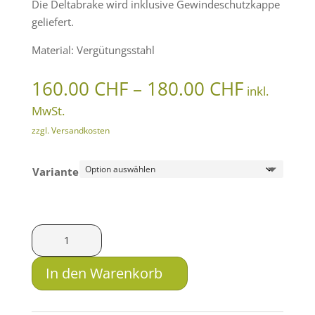
Die Deltabrake wird inklusive Gewindeschutzkappe
geliefert.
Material: Vergütungsstahl
Preissp
160.00
CHF
–
180.00
CHF
inkl.
160.00 
MwSt.
bis
zzgl. Versandkosten
180.00 
Variante
Roedale
Mündungsbremse
Deltabrake
In den Warenkorb
1/2"x28
-