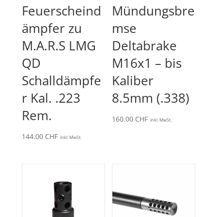
Feuerscheind
Mündungsbre
ämpfer zu
mse
M.A.R.S LMG
Deltabrake
QD
M16x1 – bis
Schalldämpfe
Kaliber
r Kal. .223
8.5mm (.338)
Rem.
160.00
CHF
inkl. MwSt.
144.00
CHF
inkl. MwSt.