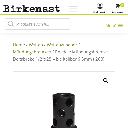
0
Mein Konto
Warenkorb
Products search
Menü
Home
/
Waffen
/
Waffenzubehör
/
Mündungsbremsen
/ Roedale Mündungsbremse
Deltabrake 1/2″x28 – bis Kaliber 6.5mm (.260)