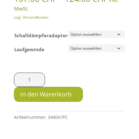
107.00 
MwSt.
bis
zzgl. Versandkosten
124.00 
Schalldämpferadapter
Laufgewinde
Roedale
RASP-
Lock
In den Warenkorb
Schnelladapter
Set
Menge
Artikelnummer:
3440A7FC