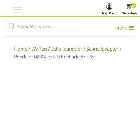
0
Mein Konto
Warenkorb
Products search
Menü
Home
/
Waffen
/
Schalldämpfer
/
Schnelladapter
/
Roedale RASP-Lock Schnelladapter Set