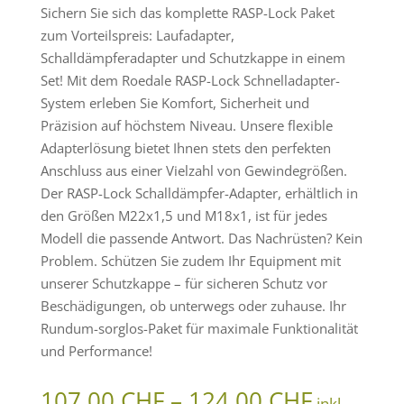
Sichern Sie sich das komplette RASP-Lock Paket
zum Vorteilspreis: Laufadapter,
Schalldämpferadapter und Schutzkappe in einem
Set! Mit dem Roedale RASP-Lock Schnelladapter-
System erleben Sie Komfort, Sicherheit und
Präzision auf höchstem Niveau. Unsere flexible
Adapterlösung bietet Ihnen stets den perfekten
Anschluss aus einer Vielzahl von Gewindegrößen.
Der RASP-Lock Schalldämpfer-Adapter, erhältlich in
den Größen M22x1,5 und M18x1, ist für jedes
Modell die passende Antwort. Das Nachrüsten? Kein
Problem. Schützen Sie zudem Ihr Equipment mit
unserer Schutzkappe – für sicheren Schutz vor
Beschädigungen, ob unterwegs oder zuhause. Ihr
Rundum-sorglos-Paket für maximale Funktionalität
und Performance!
Preissp
107.00
CHF
–
124.00
CHF
inkl.