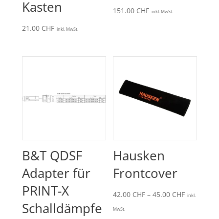
Kasten
151.00
CHF
inkl. MwSt.
21.00
CHF
inkl. MwSt.
B&T QDSF
Hausken
Adapter für
Frontcover
PRINT-X
Preisspan
42.00
CHF
–
45.00
CHF
inkl.
Schalldämpfe
42.00 CHF
MwSt.