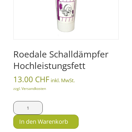
Roedale Schalldämpfer
Hochleistungsfett
13.00
CHF
inkl. MwSt.
zzgl. Versandkosten
Roedale
Schalldämpfer
Hochleistungsfett
In den Warenkorb
Menge