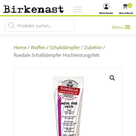
0
Mein Konto
Warenkorb
Products search
Menü
Home
/
Waffen
/
Schalldämpfer
/
Zubehör
/
Roedale Schalldämpfer Hochleistungsfett