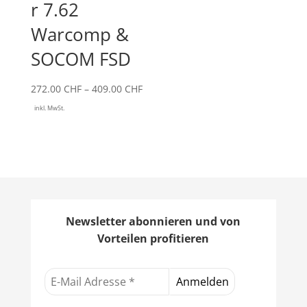
bis
r 7.62
45.00 CHF
Warcomp &
SOCOM FSD
Preisspanne:
272.00
CHF
–
409.00
CHF
272.00 CHF
inkl. MwSt.
bis
409.00 CHF
Newsletter abonnieren und von
Vorteilen profitieren