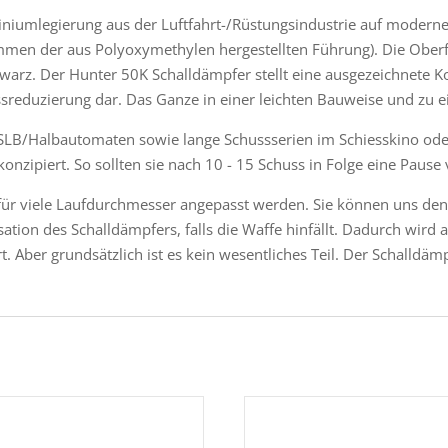
uminiumlegierung aus der Luftfahrt-/Rüstungsindustrie auf mode
men der aus Polyoxymethylen hergestellten Führung). Die Oberflä
chwarz. Der Hunter 50K Schalldämpfer stellt eine ausgezeichnete
eduzierung dar. Das Ganze in einer leichten Bauweise und zu ei
r SLB/Halbautomaten sowie lange Schussserien im Schiesskino ode
onzipiert. So sollten sie nach 10 - 15 Schuss in Folge eine Pause
ür viele Laufdurchmesser angepasst werden. Sie können uns den
isation des Schalldämpfers, falls die Waffe hinfällt. Dadurch wir
. Aber grundsätzlich ist es kein wesentliches Teil. Der Schalldä