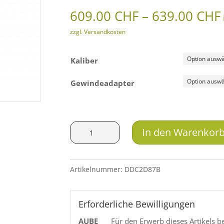
609.00
CHF
–
639.00
CHF
zzgl. Versandkosten
Kaliber
Gewindeadapter
Roedale
In den Warenkor
Schalldämpfer
Hunter
50K
Artikelnummer:
DDC2D87B
Menge
Erforderliche Bewilligungen
AUBE
Für den Erwerb dieses Artikels b