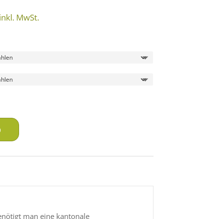
Preisspanne:
inkl. MwSt.
609.00 CHF
bis
639.00 CHF
b
enötigt man eine kantonale