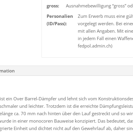
gross:
Ausnahmebewilligung “gross” o
Personalien
Zum Erwerb muss eine gült
(ID/Pass):
vorgelegt werden. Bei eine
mit allen Angaben. Mit ein
in jedem Fall einen Waffen
fedpol.admin.ch)
rmation
ist ein Over Barrel-Dämpfer und lehnt sich vom Konstruktionsde
hmaler und leichter. Trotzdem ist die erreichte Dämpfungsleistu
änge ca. 70 mm nach hinten über den Lauf gestreckt und so wir
wurde in einer monocoren Bauweise konzipiert. Das bedeutet, das
rierte Einheit und dichtet nicht auf den Gewehrlauf ab, daher sin