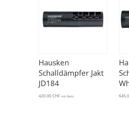
Hausken
Ha
Schalldämpfer Jakt
Sc
JD184
Wh
420.00
CHF
645.
inkl. MwSt.