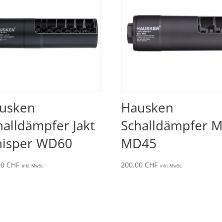
usken
Hausken
halldämpfer Jakt
Schalldämpfer M
isper WD60
MD45
00
CHF
200.00
CHF
inkl. MwSt.
inkl. MwSt.