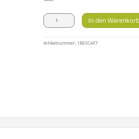
Rusan
In den Warenkor
Modular
Präzisionsklemmadapter
Menge
Artikelnummer:
1BE5CAF7