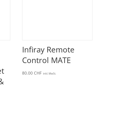
Infiray Remote
Control MATE
et
80.00
CHF
inkl. MwSt.
 &