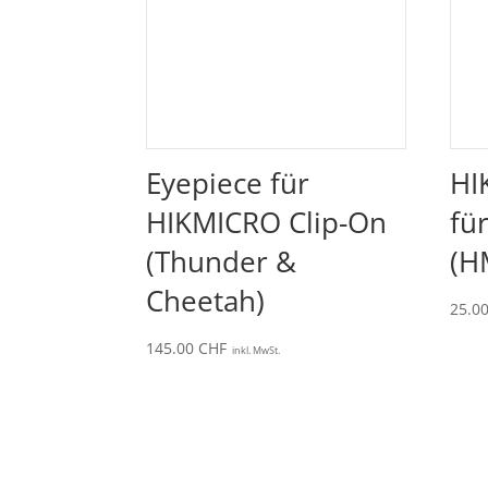
Eyepiece für
HI
HIKMICRO Clip-On
fü
(Thunder &
(H
Cheetah)
25.0
145.00
CHF
inkl. MwSt.