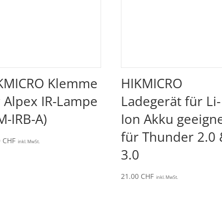
KMICRO Klemme
HIKMICRO
r Alpex IR-Lampe
Ladegerät für Li-
M-IRB-A)
Ion Akku geeign
für Thunder 2.0
0
CHF
inkl. MwSt.
3.0
21.00
CHF
inkl. MwSt.