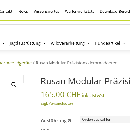
Kontakt
News
Wissenswertes
Waffenwerkstatt
Download-Bereic
Jagdausrüstung
Wildverarbeitung
Hundeartikel
ärmebildgeräte
/ Rusan Modular Präzisionsklemmadapter
Rusan Modular Präzi
165.00
CHF
inkl. MwSt.
zzgl. Versandkosten
Ausführung Ø
mm