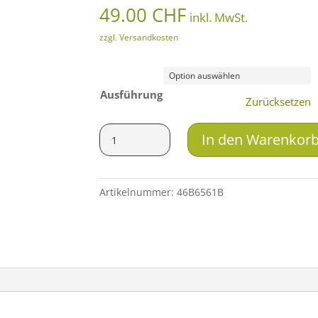
49.00
CHF
inkl. MwSt.
zzgl. Versandkosten
Ausführung
Zurücksetzen
Rusan
In den Warenkor
Übergangsring
Monokular
in
Artikelnummer:
46B6561B
Präzisionsklemmadapter
Menge