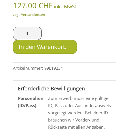
127.00
CHF
inkl. MwSt.
zzgl. Versandkosten
SAX
KDG-
S
In den Warenkorb
.300
Win.
Mag.
Artikelnummer:
99E19234
9.5g
Menge
Erforderliche Bewilligungen
Personalien
Zum Erwerb muss eine gültige
(ID/Pass):
ID, Pass oder Ausländerausweis
vorgelegt werden. Bei einer ID
brauchen wir Vorder- und
Rückseite mit allen Angaben.