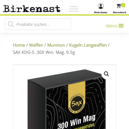
0
Mein Konto
Warenkorb
Products search
Menü
Home
/
Waffen
/
Munition
/
Kugeln Langwaffen
/
SAX KDG-S .300 Win. Mag. 9.5g