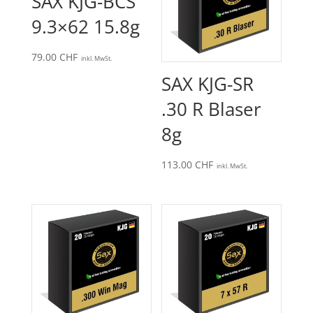
SAX KJG-BCS
9.3×62 15.8g
79.00
CHF
inkl. MwSt.
SAX KJG-SR
.30 R Blaser
8g
113.00
CHF
inkl. MwSt.