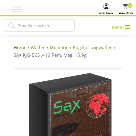
0
Mein Konto
Warenkorb
Products search
Menü
Home
/
Waffen
/
Munition
/
Kugeln Langwaffen
/
SAX KJG-BCS .416 Rem. Mag. 15.9g