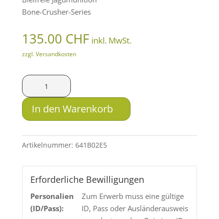
Bone-Crusher-Series
135.00
CHF
inkl. MwSt.
zzgl. Versandkosten
SAX
KJG-
BCS
In den Warenkorb
.416
Rem.
Mag.
Artikelnummer:
641B02E5
15.9g
Menge
Erforderliche Bewilligungen
Personalien
Zum Erwerb muss eine gültige
(ID/Pass):
ID, Pass oder Ausländerausweis