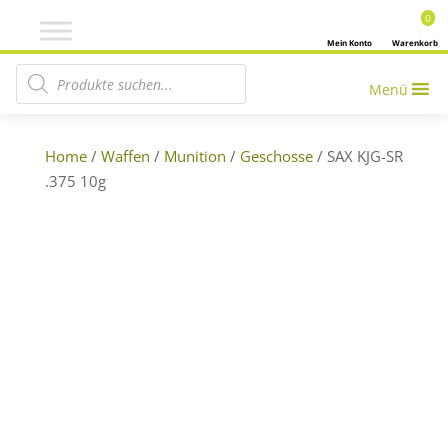
0
Mein Konto
Warenkorb
Products search
Menü
Home
/
Waffen
/
Munition
/
Geschosse
/ SAX KJG-SR
.375 10g