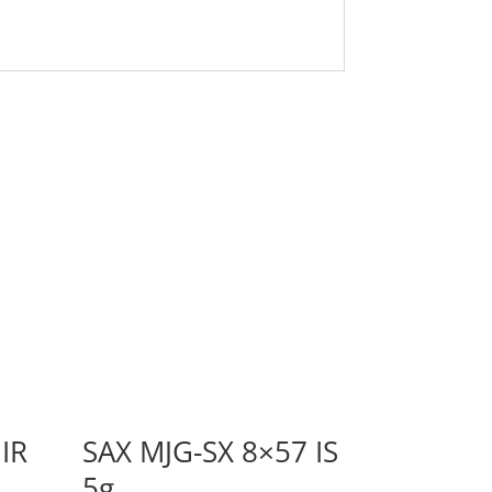
IR
SAX MJG-SX 8×57 IS
5g