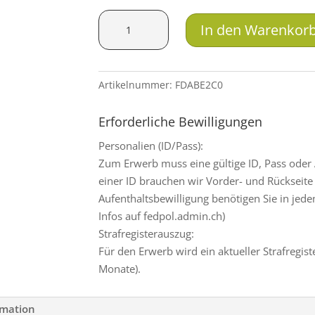
SAX
In den Warenkor
KJG-
SR
7x57
Artikelnummer:
FDABE2C0
6.8g
Menge
Erforderliche Bewilligungen
Personalien (ID/Pass):
Zum Erwerb muss eine gültige ID, Pass oder
einer ID brauchen wir Vorder- und Rückseite 
Aufenthaltsbewilligung benötigen Sie in jed
Infos auf fedpol.admin.ch)
Strafregisterauszug:
Für den Erwerb wird ein aktueller Strafregist
Monate).
rmation