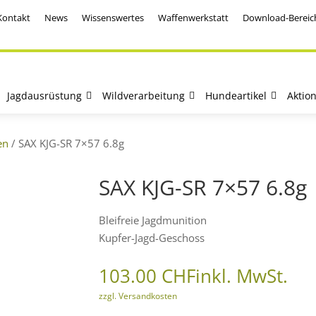
Kontakt
News
Wissenswertes
Waffenwerkstatt
Download-Bereic
Jagdausrüstung
Wildverarbeitung
Hundeartikel
Aktio
en
/ SAX KJG-SR 7×57 6.8g
SAX KJG-SR 7×57 6.8g
Bleifreie Jagdmunition
Kupfer-Jagd-Geschoss
103.00
CHF
inkl. MwSt.
zzgl. Versandkosten