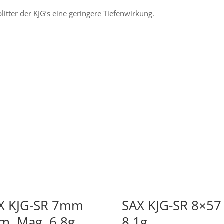
litter der KJG’s eine geringere Tiefenwirkung.
X KJG-SR 7mm
SAX KJG-SR 8×57 
m. Mag. 6.8g
8.1g