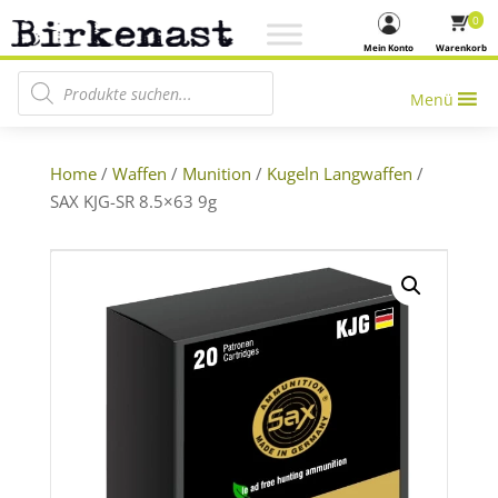
0
Mein Konto
Warenkorb
Products search
Menü
Home
/
Waffen
/
Munition
/
Kugeln Langwaffen
/
SAX KJG-SR 8.5×63 9g