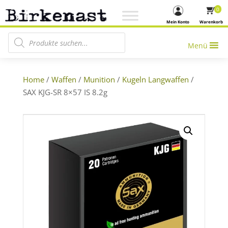
0
Mein Konto
Warenkorb
Products search
Menü
Home
/
Waffen
/
Munition
/
Kugeln Langwaffen
/
SAX KJG-SR 8×57 IS 8.2g