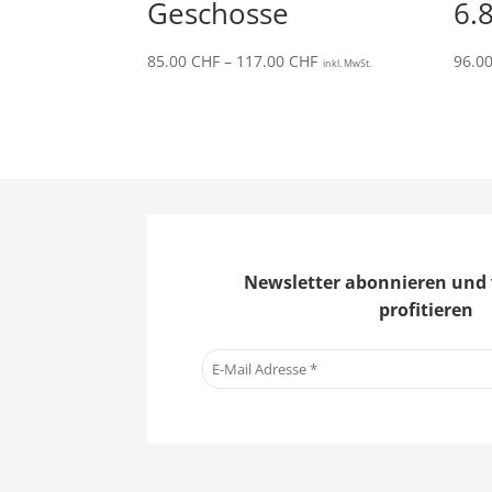
Geschosse
6.
Preisspanne:
85.00
CHF
–
117.00
CHF
96.0
inkl. MwSt.
85.00 CHF
bis
117.00 CHF
Newsletter abonnieren und 
profitieren