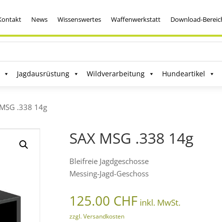
Kontakt
News
Wissenswertes
Waffenwerkstatt
Download-Bereic
Jagdausrüstung
Wildverarbeitung
Hundeartikel
 MSG .338 14g
SAX MSG .338 14g
Bleifreie Jagdgeschosse
Messing-Jagd-Geschoss
125.00
CHF
inkl. MwSt.
zzgl. Versandkosten