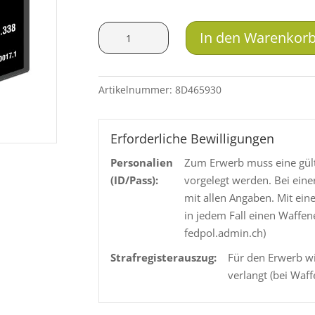
SAX
In den Warenkor
MSG
.338
14g
Artikelnummer:
8D465930
Menge
Erforderliche Bewilligungen
Personalien
Zum Erwerb muss eine gült
(ID/Pass):
vorgelegt werden. Bei eine
mit allen Angaben. Mit ein
in jedem Fall einen Waffen
fedpol.admin.ch)
Strafregisterauszug:
Für den Erwerb wi
verlangt (bei Waff