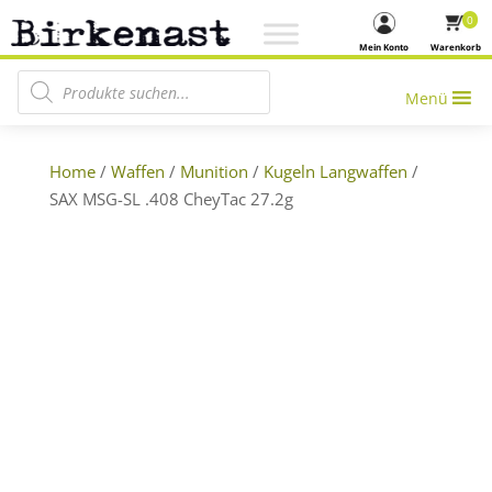
0
Mein Konto
Warenkorb
Products search
Menü
Home
/
Waffen
/
Munition
/
Kugeln Langwaffen
/
SAX MSG-SL .408 CheyTac 27.2g