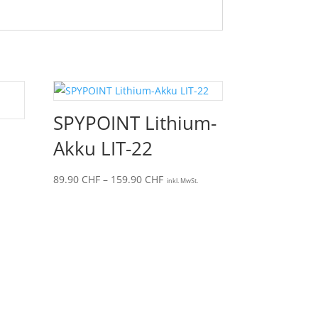
SPYPOINT Lithium-
Akku LIT-22
Preisspanne:
89.90
CHF
–
159.90
CHF
inkl. MwSt.
89.90 CHF
bis
159.90 CHF