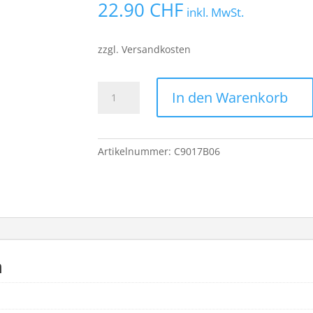
22.90
CHF
inkl. MwSt.
zzgl. Versandkosten
Seissiger
In den Warenkorb
Baumstativ
für
Wildkameras
Artikelnummer:
C9017B06
Menge
n