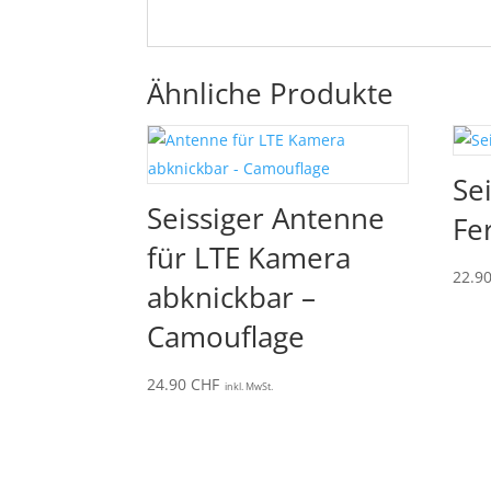
Ähnliche Produkte
Se
Seissiger Antenne
Fe
für LTE Kamera
22.9
abknickbar –
Camouflage
24.90
CHF
inkl. MwSt.