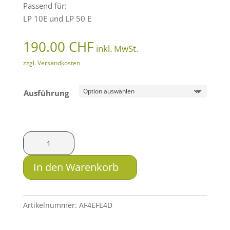
Passend für:
LP 10E und LP 50 E
190.00
CHF
inkl. MwSt.
zzgl. Versandkosten
Ausführung
Steyr
Griff
LP
In den Warenkorb
10E
und
LP
Artikelnummer:
AF4EFE4D
50
E