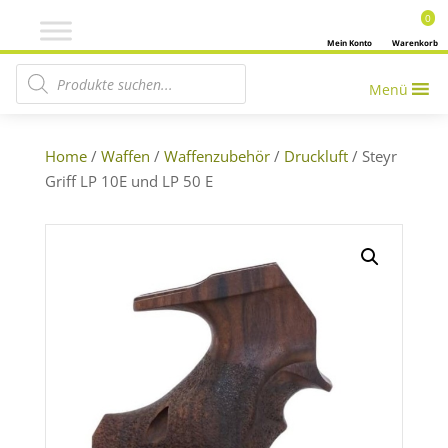
0
Mein Konto
Warenkorb
Products search
Menü
Home
/
Waffen
/
Waffenzubehör
/
Druckluft
/ Steyr
Griff LP 10E und LP 50 E